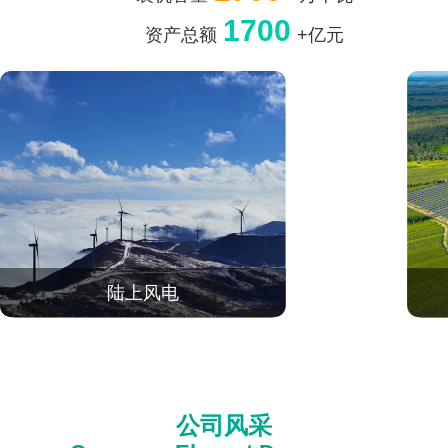
1700
资产总额
+亿元
陆上风电
公司风采