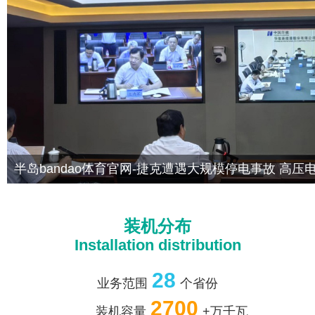
半岛bandao
半岛bandao体育官网-苏里南国家石油公司S
探井中的第一口，旨在评估该区域的石油储量
半岛bandao体育官
半岛bandao体育官网-高盛最新报告预测，
解除。此举旨在应对全球石油需求增长，逐步恢
装机分布
Installation distribution
28
业务范围
个省份
2700
装机容量
+万千瓦