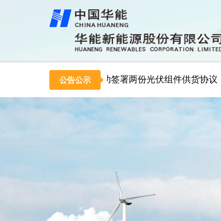
半岛bandao
可再生能源知名企业JUWI成功签署两份光伏组件供货协议
公告公示
半岛bandao体育官网-苏里南国家石油公司S
探井中的第一口，旨在评估该区域的石油储量
半岛bandao体育官
半岛bandao体育官网-高盛最新报告预测，
解除。此举旨在应对全球石油需求增长，逐步恢