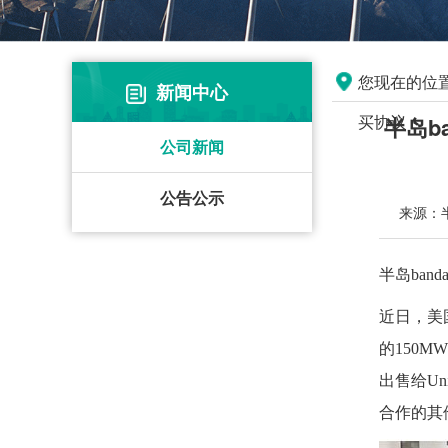
您现在的位
新闻中心
买协议
半岛ba
公司新闻
公告公示
来源：半
半岛band
近日，美国
的150M
出售给Un
合作的其他