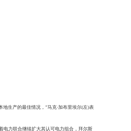
地生产的最佳情况，”马克·加布里埃尔(左)表
l)表示：“随着电力联合继续扩大其认可电力组合，拜尔斯