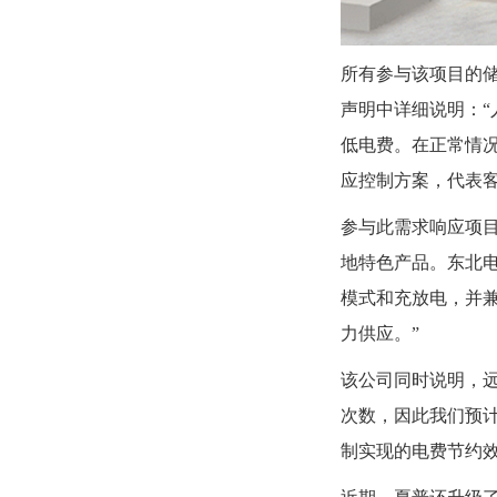
所有参与该项目的储
声明中详细说明：
低电费。在正常情况下
应控制方案，代表
参与此需求响应项目的
地特色产品。东北
模式和充放电，并
力供应。”
该公司同时说明，
次数，因此我们预
制实现的电费节约