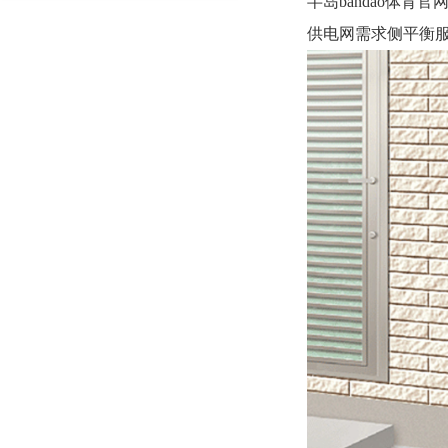
半岛bandao体
供电网需求侧平衡